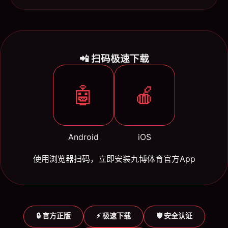
📲 扫码极速下载
🤖
🍎
Android
iOS
使用浏览器扫码，立即安装九博体育官方App
🔒 官方正版
⚡ 极速下载
🛡️ 安全认证